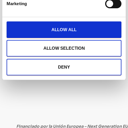
Marketing
l
e
c
t
ALLOW ALL
i
o
n
ALLOW SELECTION
DENY
Financiado por la Unión Europea – Next Generation EU