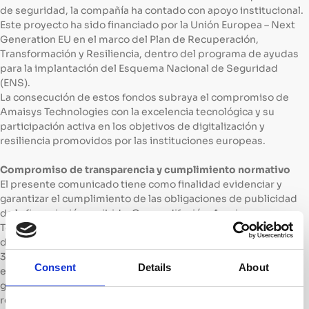
de seguridad, la compañía ha contado con apoyo institucional.
Este proyecto ha sido financiado por la Unión Europea – Next
Generation EU en el marco del Plan de Recuperación,
Transformación y Resiliencia, dentro del programa de ayudas
para la implantación del Esquema Nacional de Seguridad
(ENS).
La consecución de estos fondos subraya el compromiso de
Amaisys Technologies con la excelencia tecnológica y su
participación activa en los objetivos de digitalización y
resiliencia promovidos por las instituciones europeas.
Compromiso de transparencia y cumplimiento normativo
El presente comunicado tiene como finalidad evidenciar y
garantizar el cumplimiento de las obligaciones de publicidad
de la financiación recibida. Con su difusión, Amaisys
Technologies da cumplimiento a lo establecido en la Base 23
de la convocatoria y la normativa aplicable, que incluye la Ley
38/2003 General de Subvenciones, el Real Decreto 130/2019 y
Consent
Details
About
el Reglamento (UE) 2021/241. De este modo, la empresa
garantiza la visibilidad del origen de los fondos y el
reconocimiento del apoyo de la Unión Europea.