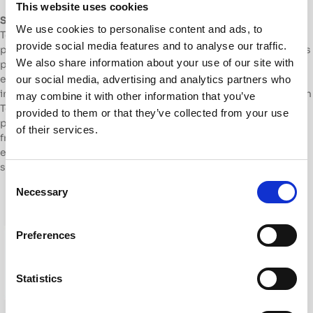
This website uses cookies
Sobre Amaisys Technologies (Nechi Group):
Amaisys
We use cookies to personalise content and ads, to
Technologies es una PYME innovadora que ejerce como
provide social media features and to analyse our traffic.
proveedor internacional de soluciones tecnológicas avanzadas
We also share information about your use of our site with
para los sectores de la industria y la edificación. Su
especialidad abarca áreas transversales de la Industria 4.0,
our social media, advertising and analytics partners who
incluyendo Internet of Things (IoT), Inteligencia Artificial, Green
may combine it with other information that you’ve
Tech y automatización de procesos operativos. Su misión
provided to them or that they’ve collected from your use
principal es poner la tecnología al alcance de todos para hacer
of their services.
frente a los retos de la digitalización, impulsando un entorno
empresarial e industrial mucho más abierto, eficiente y
sostenible.
C
Necessary
o
n
s
Preferences
e
n
t
Statistics
S
e