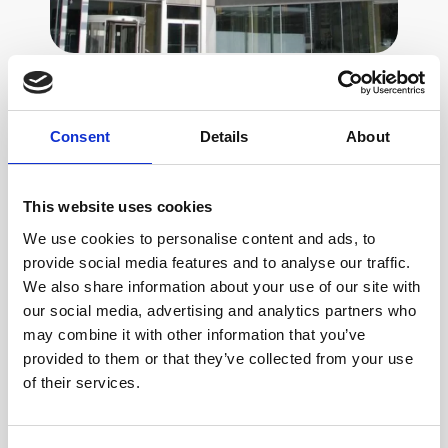
Optimización de Instalaciones en
Siste
Hotel Diagonal Zero con KNX e
Plató
Consent
Details
About
InVendi BMS
Case Study
,
Ca
Ciudades
Ci
This website uses cookies
sostenibles
sos
We use cookies to personalise content and ads, to
provide social media features and to analyse our traffic.
We also share information about your use of our site with
our social media, advertising and analytics partners who
may combine it with other information that you’ve
provided to them or that they’ve collected from your use
of their services.
SISTEMA DE VISUALIZACIÓN Y CONTROL DE
INSTALACIONES PARA INTEGRADORES