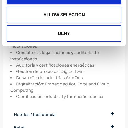
i
o
n
ALLOW SELECTION
Industria
DENY
Diseño y optimización de procesos e
instalaciones
Consultoría, legalizaciones y auditoría de
instalaciones
Auditoría y certificaciones energéticas
Gestíon de procesos: Digital Twin
Desarrollo de industrias AddOns
Digitalización: Embedded Ilot, Edge and Cloud
Computing,
Gamificación industrial y formación técnica
Hoteles / Residencial
Retail