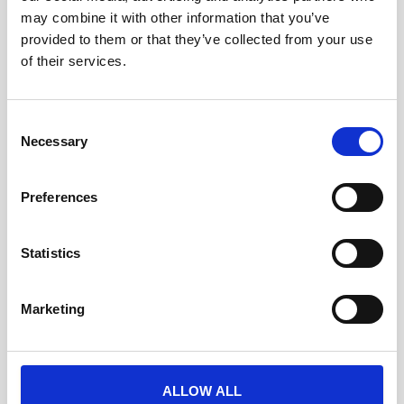
may combine it with other information that you’ve
provided to them or that they’ve collected from your use
of their services.
LIDERANDO EN DIVERSOS SECTORES
C
Necessary
o
Descubre cómo Nechi Group impulsa la innovación
n
y el éxito en múltiples industrias, brindando
s
soluciones adaptadas a cada necesidad
Preferences
e
n
t
Statistics
S
e
Marketing
l
e
c
t
ALLOW ALL