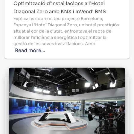
Optimització d’instal·lacions a l’Hotel
Diagonal Zero amb KNX i InVendi BMS
Explica’ns sobre el teu projecte Barcelona, ​​
Espanya L’Hotel Diagonal Zero, un hotel prestigiós
situat al cor de la ciutat, enfrontava el repte de
millorar l’eficiència energètica i optimitzar la
gestió de les seves instal·lacions. Amb
Read more…