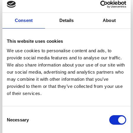
la nostra activitat.
I és aquest un dels punts més complexos de
Consent
Details
About
gestionar. Un canvi mental no és possible de
manera parcial. La vida professional es conjuga
amb la privada i això implica un replantejament
This website uses cookies
global que no pot ser emprès només des de
We use cookies to personalise content and ads, to
l’empresa.
provide social media features and to analyse our traffic.
We also share information about your use of our site with
La transformació digital implica molt més que el
our social media, advertising and analytics partners who
mer esforç de les empreses i s’ha de tractar com
may combine it with other information that you’ve
un concepte global i transversal a altres
provided to them or that they’ve collected from your use
conceptes que han d’evolucionar forçosament per
of their services.
assegurar l’èxit a l’era de les tecnologies
exponencials.
C
Mentre no es forcin aquestes palanques, les
Necessary
o
empreses digitalitzaran en major o menor mesura i
n
els empleats s’adaptaran amb més o menys grau