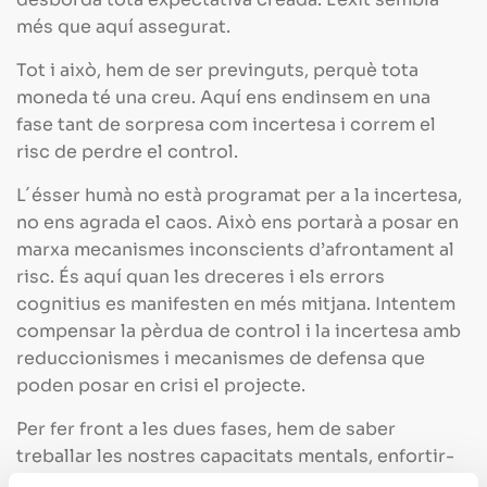
més que aquí assegurat.
Tot i això, hem de ser previnguts, perquè tota
moneda té una creu. Aquí ens endinsem en una
fase tant de sorpresa com incertesa i correm el
risc de perdre el control.
L´ésser humà no està programat per a la incertesa,
no ens agrada el caos. Això ens portarà a posar en
marxa mecanismes inconscients d’afrontament al
risc. És aquí quan les dreceres i els errors
cognitius es manifesten en més mitjana. Intentem
compensar la pèrdua de control i la incertesa amb
reduccionismes i mecanismes de defensa que
poden posar en crisi el projecte.
Per fer front a les dues fases, hem de saber
treballar les nostres capacitats mentals, enfortir-
les i canviar el xip cultural amb què duem a terme