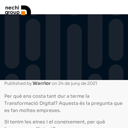
Warrior
Published by
on
24 de juny de 2021
Per què ens costa tant dur a terme la
Transformació Digital? Aquesta és la pregunta que
es fan moltes empreses.
Si tenim les eines i el coneixement, per què