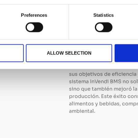
ecológicas.
Retorno de la Inversión
Preferences
Statistics
proporcionó un rápido 
operativa de la planta.
Conclusión
ALLOW SELECTION
La colaboración con Nechi 
sus objetivos de eficiencia
sistema InVendi BMS no sol
sino que también mejoró la 
producción. Este éxito con
alimentos y bebidas, compr
ambiental.