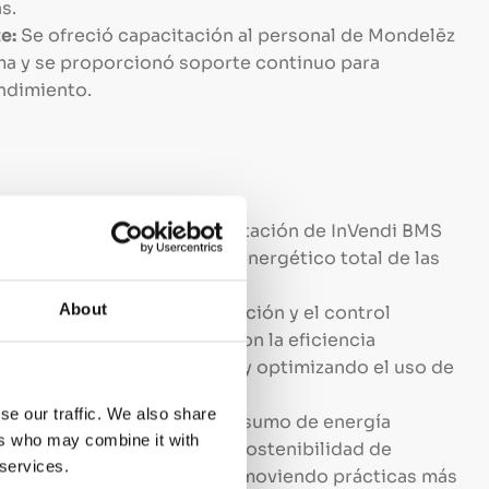
s.
e:
Se ofreció capacitación al personal de Mondelēz
ema y se proporcionó soporte continuo para
ndimiento.
o Energético:
La implementación de InVendi BMS
ión del 30% en el consumo energético total de las
About
cia Operativa:
La automatización y el control
stemas energéticos mejoraron la eficiencia
los tiempos de inactividad y optimizando el uso de
se our traffic. We also share
da:
La optimización del consumo de energía
ers who may combine it with
vamente a los objetivos de sostenibilidad de
 services.
su huella de carbono y promoviendo prácticas más