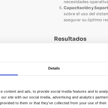
necesidades operativa
Capacitación y Soport
sobre el uso del sist
asegurar su óptimo re
Resultados
Reducción del Consum
resultó en una reducc
instalaciones.
Details
Aumento en la Eficien
centralizado de los si
operativa, reduciendo 
recursos.
e content and ads, to provide social media features and to analy
Sostenibilidad Mejora
 our site with our social media, advertising and analytics partn
contribuyó significati
 provided to them or that they’ve collected from your use of their
Mondelēz, reduciendo 