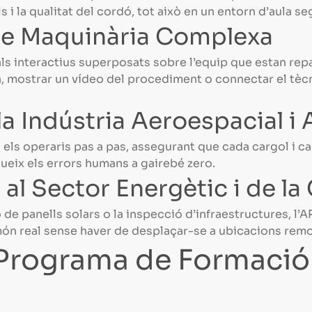
s i la qualitat del cordó, tot això en un entorn d’aula seg
de Maquinària Complexa
als interactius superposats sobre l’equip que estan rep
a, mostrar un vídeo del procediment o connectar el tè
a Indústria Aeroespacial i
a els operaris pas a pas, assegurant que cada cargol i ca
dueix els errors humans a gairebé zero.
 al Sector Energètic i de l
ó de panells solars o la inspecció d’infraestructures, l’
món real sense haver de desplaçar-se a ubicacions remo
Programa de Formaci