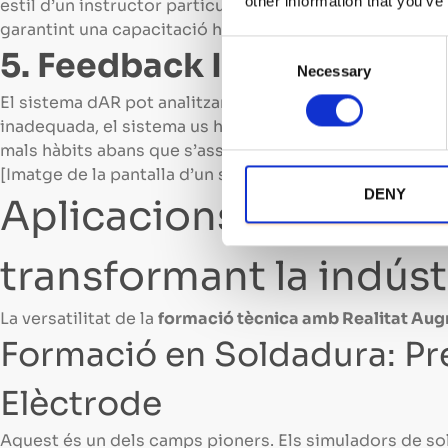
other information that you’ve
estil d’un instructor particular. Un programa de forma
garantint una capacitació homogènia i d’alta qualitat per
C
5. Feedback Instantani i 
Necessary
o
n
El sistema dAR pot analitzar el rendiment de lusuari en
s
inadequada, el sistema us ho indica a l’instant amb al
e
mals hàbits abans que s’assenten.
n
[Imatge de la pantalla d’un simulador de formació mos
t
DENY
Aplicacions Pràctiques
S
e
transformant la indúst
l
e
c
La versatilitat de la
formació tècnica amb Realitat Au
t
Formació en Soldadura: Pre
i
o
Elèctrode
n
Aquest és un dels camps pioners. Els simuladors de so