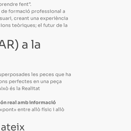
aprendre fent”.
s de formació professional a
suari, creant una experiència
ons teòriques; el futur de la
R) a la
 superposades les peces que ha
ions perfectes en una peça
ixò és la Realitat
món real amb informació
ont» entre allò físic i allò
Mateix