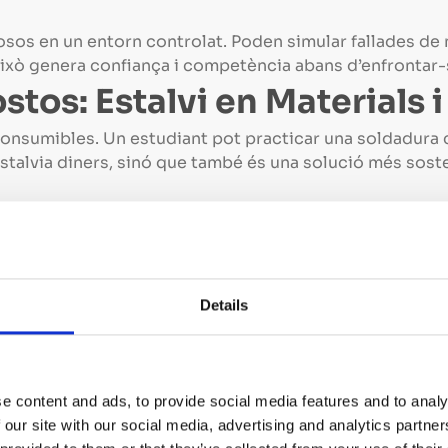
osos en un entorn controlat. Poden simular fallades de
Això genera confiança i competència abans d’enfrontar-se
stos: Estalvi en Materials 
s consumibles. Un estudiant pot practicar una soldadura
estalvia diners, sinó que també és una solució més sost
 d’aprenentatge i retenció 
Details
riencial (“aprendre fent”) augmenta significativament 
a pas a pas de l’AR redueix la càrrega cognitiva i perme
 a un 50%.
abilitat de la Formació
e content and ads, to provide social media features and to analy
 our site with our social media, advertising and analytics partn
i el mateix nivell de qualitat a la formació, sense dep