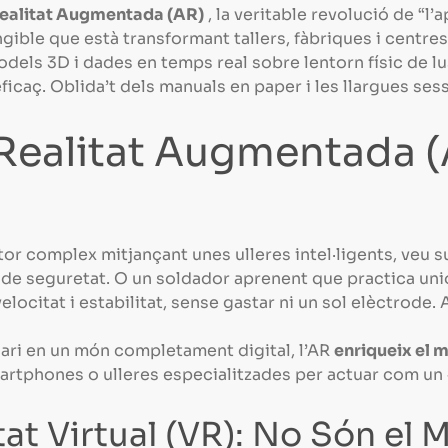
ealitat Augmentada (AR)
, la veritable revolució de “l’
ngible que està transformant tallers, fàbriques i centre
dels 3D i dades en temps real sobre lentorn físic de lu
caç. Oblida’t dels manuals en paper i les llargues sessi
Realitat Augmentada (A
or complex mitjançant unes ulleres intel·ligents, veu
es de seguretat. O un soldador aprenent que practica un
locitat i estabilitat, sense gastar ni un sol elèctrode. A
suari en un món completament digital, l’AR
enriqueix el 
martphones o ulleres especialitzades per actuar com un «p
tat Virtual (VR): No Són el 