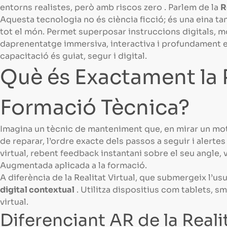
entorns realistes, però amb riscos zero
. Parlem de la
R
Aquesta tecnologia no és ciència ficció; és una eina ta
tot el món. Permet superposar instruccions digitals, mo
daprenentatge immersiva, interactiva i profundament efi
capacitació és guiat, segur i digital.
Què és Exactament la 
Formació Tècnica?
Imagina un tècnic de manteniment que, en mirar un mot
de reparar, l’ordre exacte dels passos a seguir i alert
virtual, rebent feedback instantani sobre el seu angle, ve
Augmentada aplicada a la formació.
A diferència de la Realitat Virtual, que submergeix l’u
digital contextual
. Utilitza dispositius com tablets, s
virtual.
Diferenciant AR de la Reali