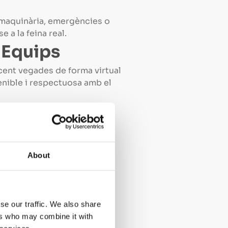
 maquinària, emergències o
 a la feina real.
i Equips
 cent vegades de forma virtual
enible i respectuosa amb el
del
About
la retenció del coneixement
t al cervell centrar-se en
se our traffic. We also share
ers who may combine it with
endre de la disponibilitat o