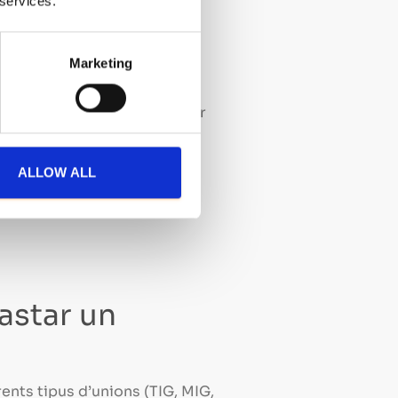
 services.
cacions geogràfiques,
Marketing
le incorrecte o una velocitat
ta és fonamental per corregir
ALLOW ALL
tan
astar un
ents tipus d’unions (TIG, MIG,