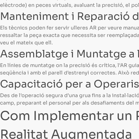
elèctrode) en peces virtuals, avaluant la precisió, el pol
Manteniment i Reparació 
Els tècnics poden fer servir ulleres AR per veure manu
ressaltar la peça exacta que necessita ser reemplaçad
veu el mateix que ell.
Assemblatge i Muntatge a l
En línies de muntatge on la precisió és crítica, l’AR gui
seqüència i amb el parell d’estrenyi correctes. Això re
Capacitació per a Operaris
Des de l’operació segura d’una grua fins a la instal·laci
camp, preparant el personal per als desafiaments del 
Com Implementar un 
Realitat Augmentada