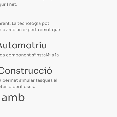
ur i net.
arant. La tecnologia pot
cnic amb un expert remot que
 Automotriu
da component s’instal·li a la
a Construcció
AR permet simular tasques al
tes o perilloses.
ó amb