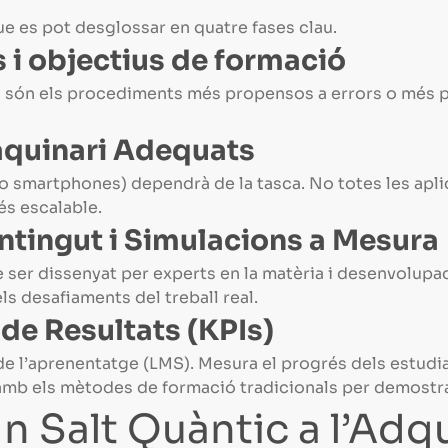
e es pot desglossar en quatre fases clau.
ts i objectius de formació
ns són els procediments més propensos a errors o més
 Maquinari Adequats
s o smartphones) dependrà de la tasca. No totes les apl
és escalable.
tingut i Simulacions a Mesura
 de ser dissenyat per experts en la matèria i desenvolup
els desafiaments del treball real.
de Resultats (KPIs)
e l’aprenentatge (LMS). Mesura el progrés dels estudian
 amb els mètodes de formació tradicionals per demostra
Un Salt Quàntic a l’Adq