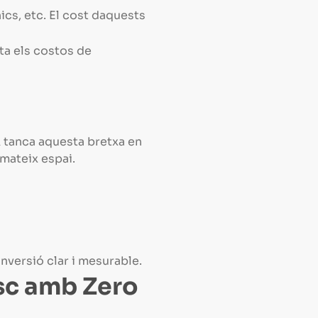
cs, etc. El cost daquests
ta els costos de
AR tanca aquesta bretxa en
 mateix espai.
a
nversió clar i mesurable.
isc amb Zero