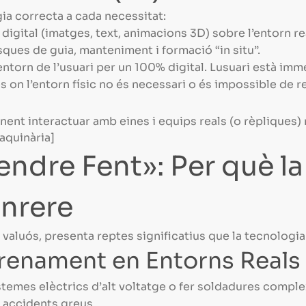
gia correcta a cada necessitat:
gital (imatges, text, animacions 3D) sobre l’entorn rea
asques de guia, manteniment i formació “in situ”.
torn de l’usuari per un 100% digital. Lusuari està immer
 on l’entorn físic no és necessari o és impossible de re
enent interactuar amb eines i equips reals (o rèpliques) 
aquinària]
endre Fent»: Per què l
enrere
 valuós, presenta reptes significatius que la tecnologi
ntrenament en Entorns Reals
stemes elèctrics d’alt voltatge o fer soldadures compl
r accidents greus.