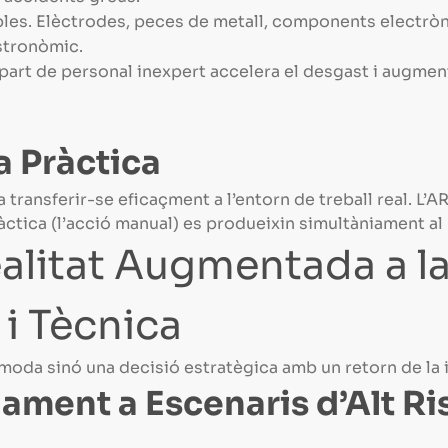
les. Elèctrodes, peces de metall, components electròni
stronòmic.
 part de personal inexpert accelera el desgast i augmen
la Pràctica
 transferir-se eficaçment a l’entorn de treball real. L’
pràctica (l’acció manual) es produeixin simultàniament al
ealitat Augmentada a l
 i Tècnica
oda sinó una decisió estratègica amb un retorn de la i
nament a Escenaris d’Alt R