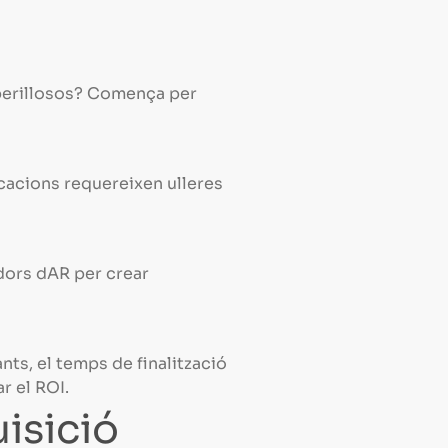
 perillosos? Comença per
icacions requereixen ulleres
adors dAR per crear
ts, el temps de finalització
r el ROI.
uisició