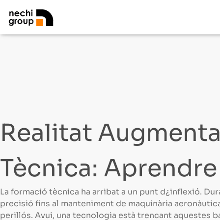
Realitat Augmenta
Tècnica: Aprendre
La formació tècnica ha arribat a un punt d¿inflexió. D
precisió fins al manteniment de maquinària aeronàutica–
perillós. Avui, una tecnologia està trencant aquestes 