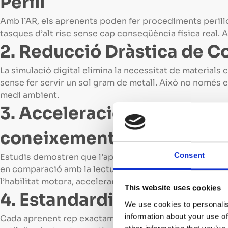
Perill
Amb l’AR, els aprenents poden fer procediments perill
tasques d’alt risc sense cap conseqüència física real. 
2. Reducció Dràstica de Co
La simulació digital elimina la necessitat de material
sense fer servir un sol gram de metall. Això no només 
medi ambient.
3. Acceleració de la corba
coneixement
Consent
Estudis demostren que l’aprenentatge interactiu i expe
en comparació amb la lectura o l’escolta passiva. La gui
l’habilitat motora, accelerant el domini de la tasca fins
This website uses cookies
4. Estandardització i Escal
We use cookies to personalis
information about your use of
Cada aprenent rep exactament les mateixes instruccions 