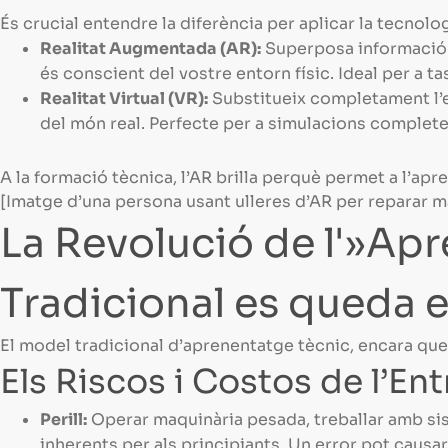
És crucial entendre la diferència per aplicar la tecnolo
Realitat Augmentada (AR):
Superposa informació di
és conscient del vostre entorn físic. Ideal per a t
Realitat Virtual (VR):
Substitueix completament l’en
del món real. Perfecte per a simulacions completes
A la formació tècnica, l’AR brilla perquè permet a l’apr
[Imatge d’una persona usant ulleres d’AR per reparar m
La Revolució de l'»Apr
Tradicional es queda 
El model tradicional d’aprenentatge tècnic, encara que
Els Riscos i Costos de l’E
Perill:
Operar maquinària pesada, treballar amb si
inherents per als principiants. Un error pot causa