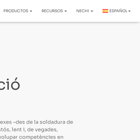
PRODUCTOS
RECURSOS
NECHI
ESPAÑOL
ció
lexes –des de la soldadura de
tós, lent i, de vegades,
volupar competències en