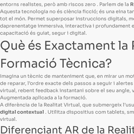
entorns realistes, però amb riscos zero
. Parlem de la
R
Aquesta tecnologia no és ciència ficció; és una eina ta
tot el món. Permet superposar instruccions digitals, mo
daprenentatge immersiva, interactiva i profundament efi
capacitació és guiat, segur i digital.
Què és Exactament la 
Formació Tècnica?
Imagina un tècnic de manteniment que, en mirar un mot
de reparar, l’ordre exacte dels passos a seguir i alert
virtual, rebent feedback instantani sobre el seu angle, ve
Augmentada aplicada a la formació.
A diferència de la Realitat Virtual, que submergeix l’u
digital contextual
. Utilitza dispositius com tablets, s
virtual.
Diferenciant AR de la Reali