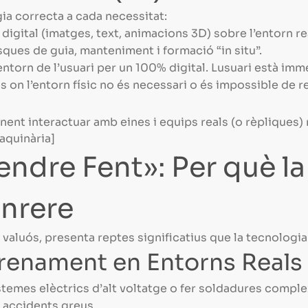
gia correcta a cada necessitat:
gital (imatges, text, animacions 3D) sobre l’entorn rea
asques de guia, manteniment i formació “in situ”.
torn de l’usuari per un 100% digital. Lusuari està immer
 on l’entorn físic no és necessari o és impossible de re
enent interactuar amb eines i equips reals (o rèpliques) 
aquinària]
endre Fent»: Per què l
enrere
 valuós, presenta reptes significatius que la tecnologi
ntrenament en Entorns Reals
stemes elèctrics d’alt voltatge o fer soldadures compl
r accidents greus.