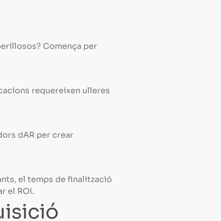
 perillosos? Comença per
icacions requereixen ulleres
adors dAR per crear
ts, el temps de finalització
r el ROI.
uisició