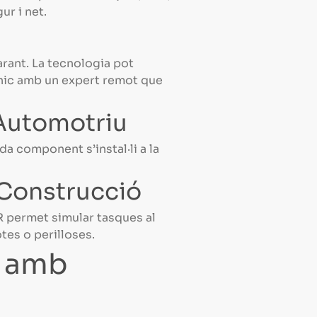
ur i net.
arant. La tecnologia pot
cnic amb un expert remot que
 Automotriu
da component s’instal·li a la
a Construcció
AR permet simular tasques al
tes o perilloses.
ó amb