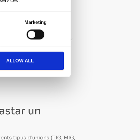
 services.
cacions geogràfiques,
Marketing
le incorrecte o una velocitat
ta és fonamental per corregir
ALLOW ALL
tan
astar un
ents tipus d’unions (TIG, MIG,