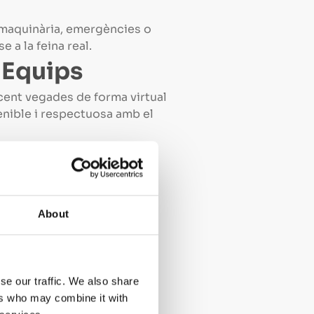
 maquinària, emergències o
 a la feina real.
i Equips
 cent vegades de forma virtual
enible i respectuosa amb el
del
About
la retenció del coneixement
t al cervell centrar-se en
se our traffic. We also share
ers who may combine it with
endre de la disponibilitat o