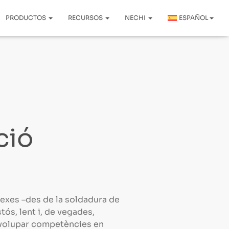
PRODUCTOS
RECURSOS
NECHI
ESPAÑOL
ció
lexes –des de la soldadura de
tós, lent i, de vegades,
volupar competències en