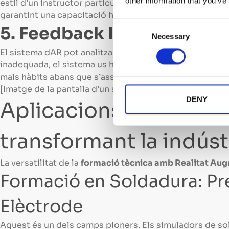
other information that you’ve
estil d’un instructor particular. Un programa de forma
garantint una capacitació homogènia i d’alta qualitat per
C
5. Feedback Instantani i 
Necessary
o
n
El sistema dAR pot analitzar el rendiment de lusuari en
s
inadequada, el sistema us ho indica a l’instant amb al
e
mals hàbits abans que s’assenten.
n
[Imatge de la pantalla d’un simulador de formació mos
t
DENY
Aplicacions Pràctiques
S
e
transformant la indúst
l
e
c
La versatilitat de la
formació tècnica amb Realitat Au
t
Formació en Soldadura: Pre
i
o
Elèctrode
n
Aquest és un dels camps pioners. Els simuladors de so