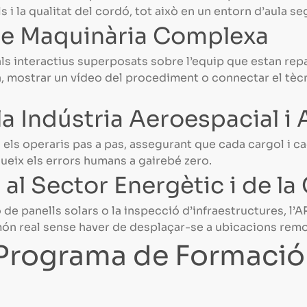
s i la qualitat del cordó, tot això en un entorn d’aula seg
de Maquinària Complexa
als interactius superposats sobre l’equip que estan rep
a, mostrar un vídeo del procediment o connectar el tè
a Indústria Aeroespacial i
a els operaris pas a pas, assegurant que cada cargol i ca
dueix els errors humans a gairebé zero.
 al Sector Energètic i de l
ó de panells solars o la inspecció d’infraestructures, l’
món real sense haver de desplaçar-se a ubicacions remo
Programa de Formaci