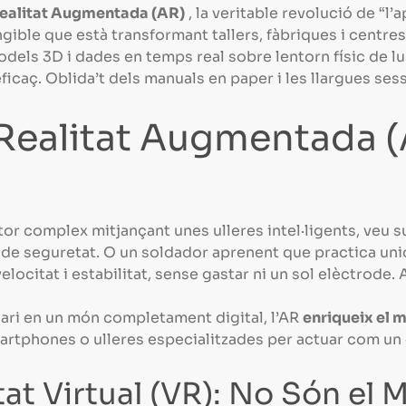
ealitat Augmentada (AR)
, la veritable revolució de “l’
ngible que està transformant tallers, fàbriques i centre
dels 3D i dades en temps real sobre lentorn físic de lu
caç. Oblida’t dels manuals en paper i les llargues sessi
Realitat Augmentada (A
or complex mitjançant unes ulleres intel·ligents, veu
es de seguretat. O un soldador aprenent que practica un
locitat i estabilitat, sense gastar ni un sol elèctrode. A
suari en un món completament digital, l’AR
enriqueix el 
martphones o ulleres especialitzades per actuar com un «p
tat Virtual (VR): No Són el 