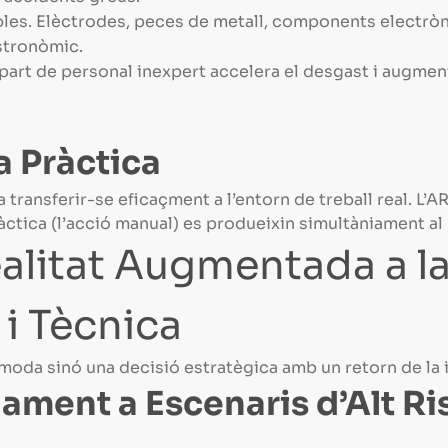
les. Elèctrodes, peces de metall, components electròni
stronòmic.
 part de personal inexpert accelera el desgast i augmen
la Pràctica
 transferir-se eficaçment a l’entorn de treball real. L’
pràctica (l’acció manual) es produeixin simultàniament al
ealitat Augmentada a l
 i Tècnica
oda sinó una decisió estratègica amb un retorn de la i
nament a Escenaris d’Alt R