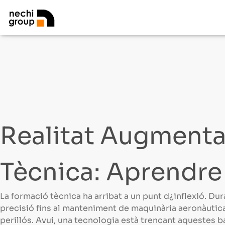
Realitat Augmenta
Tècnica: Aprendre
La formació tècnica ha arribat a un punt d¿inflexió. D
precisió fins al manteniment de maquinària aeronàutica–
perillós. Avui, una tecnologia està trencant aquestes 