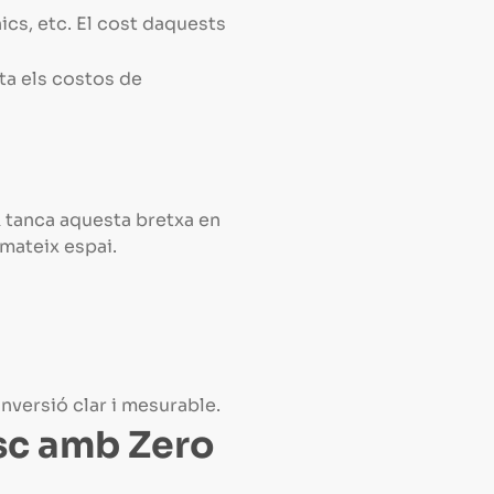
cs, etc. El cost daquests
ta els costos de
AR tanca aquesta bretxa en
 mateix espai.
a
nversió clar i mesurable.
isc amb Zero