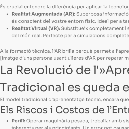
És crucial entendre la diferència per aplicar la tecnolo
Realitat Augmentada (AR):
Superposa informació di
és conscient del vostre entorn físic. Ideal per a t
Realitat Virtual (VR):
Substitueix completament l’en
del món real. Perfecte per a simulacions completes
A la formació tècnica, l’AR brilla perquè permet a l’apr
[Imatge d’una persona usant ulleres d’AR per reparar m
La Revolució de l'»Apr
Tradicional es queda 
El model tradicional d’aprenentatge tècnic, encara que
Els Riscos i Costos de l’E
Perill:
Operar maquinària pesada, treballar amb si
inherents per als principiants. Un error pot causa