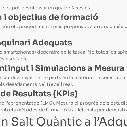
e es pot desglossar en quatre fases clau.
ts i objectius de formació
ns són els procediments més propensos a errors o més
 Maquinari Adequats
s o smartphones) dependrà de la tasca. No totes les apl
és escalable.
tingut i Simulacions a Mesura
 de ser dissenyat per experts en la matèria i desenvolup
els desafiaments del treball real.
de Resultats (KPIs)
e l’aprenentatge (LMS). Mesura el progrés dels estudian
 amb els mètodes de formació tradicionals per demostra
Un Salt Quàntic a l’Adq