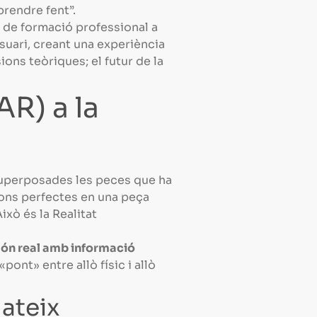
aprendre fent”.
s de formació professional a
suari, creant una experiència
ons teòriques; el futur de la
R) a la
 superposades les peces que ha
ions perfectes en una peça
ixò és la Realitat
món real amb informació
ont» entre allò físic i allò
Mateix