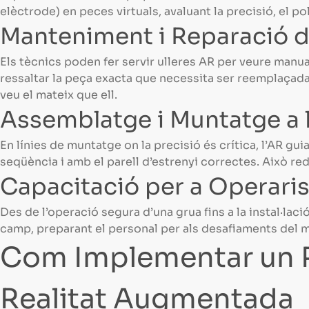
elèctrode) en peces virtuals, avaluant la precisió, el pol
Manteniment i Reparació 
Els tècnics poden fer servir ulleres AR per veure manu
ressaltar la peça exacta que necessita ser reemplaçad
veu el mateix que ell.
Assemblatge i Muntatge a l
En línies de muntatge on la precisió és crítica, l’AR gui
seqüència i amb el parell d’estrenyi correctes. Això re
Capacitació per a Operaris
Des de l’operació segura d’una grua fins a la instal·laci
camp, preparant el personal per als desafiaments del 
Com Implementar un 
Realitat Augmentada