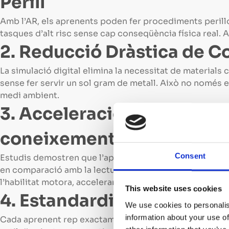
Perill
Amb l’AR, els aprenents poden fer procediments perill
tasques d’alt risc sense cap conseqüència física real. 
2. Reducció Dràstica de Co
La simulació digital elimina la necessitat de material
sense fer servir un sol gram de metall. Això no només 
medi ambient.
3. Acceleració de la corba
coneixement
Consent
Estudis demostren que l’aprenentatge interactiu i expe
en comparació amb la lectura o l’escolta passiva. La gui
l’habilitat motora, accelerant el domini de la tasca fins
This website uses cookies
4. Estandardització i Escal
We use cookies to personalis
information about your use of
Cada aprenent rep exactament les mateixes instruccions 