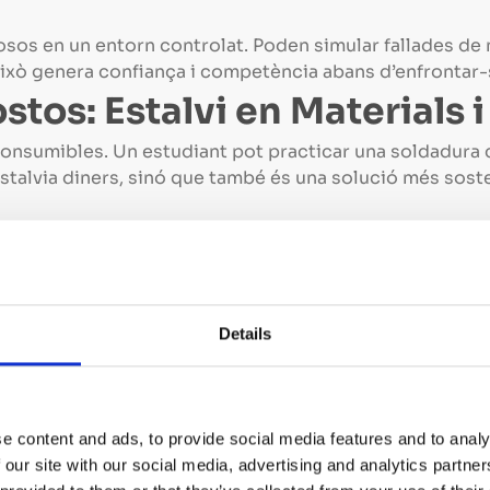
osos en un entorn controlat. Poden simular fallades de
Això genera confiança i competència abans d’enfrontar-se
stos: Estalvi en Materials 
s consumibles. Un estudiant pot practicar una soldadura
estalvia diners, sinó que també és una solució més sost
 d’aprenentatge i retenció 
Details
riencial (“aprendre fent”) augmenta significativament 
a pas a pas de l’AR redueix la càrrega cognitiva i perme
 a un 50%.
abilitat de la Formació
e content and ads, to provide social media features and to analy
 our site with our social media, advertising and analytics partn
i el mateix nivell de qualitat a la formació, sense dep